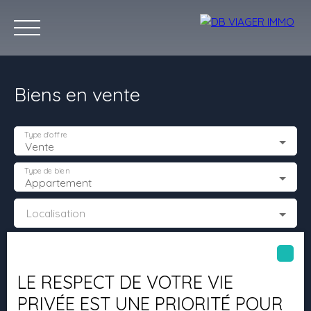
Biens en vente
Type d'offre
Vente
Type de bien
Appartement
ACHETER
VIAGERS
VENTE A TERME
PREST
Localisation
Estimatio
L' avis de nos
Budget max (€)
n
clients.
LE RESPECT DE VOTRE VIE
Surface min (m²)
PRIVÉE EST UNE PRIORITÉ POUR