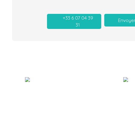
+33 6 07 04 39
Envoyer
31