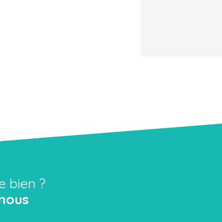
e bien ?
nous