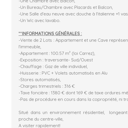
-Une Chambre avec Balcon,
-Un Bureau/Chambre avec Placards et Balcon,
-Une Salle d'eau neuve avec douche à l'italienne +1 va
-Un Wc avec lavabo.
**INFORMATIONS GÉNÉRALES :
-Vente de 2 Lots : Appartement et une Cave représent
l'immeuble,
-Appartement : 100.57 m² (loi Carrez),
-Exposition : traversante- Sud/Ouest
-Chauffage : Gaz de ville individuel,
-Huisserie : PVC + Volets automatisés en Alu
-Stores automatisés,
-Charges trimestriels : 316 €
-Taxe foncière : 1380 € dont 169 € de taxe ordures m
-Pas de procédure en cours dans la copropriété, ni tr
Situé dans un environnement résidentiel, longeant l
proche du centre-ville,
A visiter rapidement!