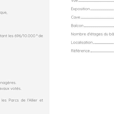
Vue
Exposition
sque,
Cave
Balcon
Nombre d'étages du bâ
ant les 696/10.000 ° de
Localisation
Référence
énagères.
avaux votés.
es Parcs de l'Allier et