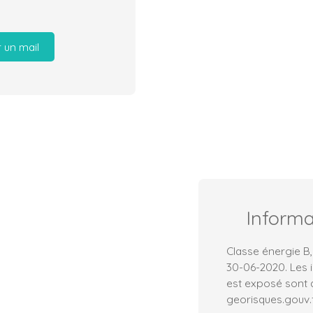
 un mail
Inform
Classe énergie B,
30-06-2020. Les i
est exposé sont d
georisques.gouv.f