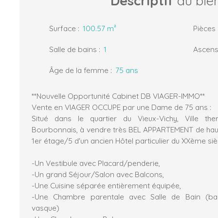
Descriptif
du bie
Surface
:
100.57
m²
Pièces
Salle de bains
:
1
Ascens
Âge de la femme
:
75
ans
**Nouvelle Opportunité Cabinet DB VIAGER-IMMO**
Vente en VIAGER OCCUPE par une Dame de 75 ans :
Situé dans le quartier du Vieux-Vichy, Ville th
Bourbonnais, à vendre très BEL APPARTEMENT de hau
1er étage/5 d'un ancien Hôtel particulier du XXème si
-Un Vestibule avec Placard/penderie,
-Un grand Séjour/Salon avec Balcons,
-Une Cuisine séparée entièrement équipée,
-Une Chambre parentale avec Salle de Bain (baig
vasque)