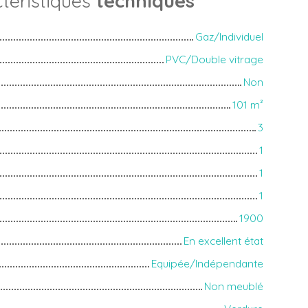
téristiques
techniques
Gaz/Individuel
PVC/Double vitrage
Non
101
m²
3
1
1
1
1900
En excellent état
Equipée/Indépendante
Non meublé