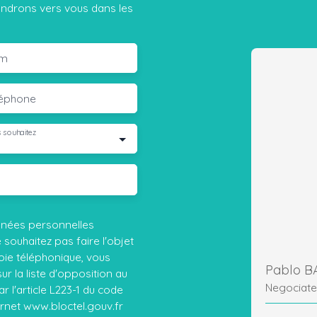
iendrons vers vous dans les
m
léphone
 souhaitez
nnées personnelles
ouhaitez pas faire l'objet
ie téléphonique, vous
Pablo 
r la liste d'opposition au
Negociate
 l'article L223-1 du code
ernet www.bloctel.gouv.fr