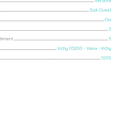
Verdure
Sud-Ouest
Oui
3
timent
5
Vichy 03200 - Vieux -Vichy
1005