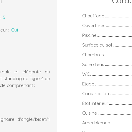
n
Carac
Chauffage
:
5
Ouvertures
eur
:
Oui
Piscine
Surface au sol
Chambres
Salle d'eau
ermale et élégante du
WC
t-standing de Type 4 au
Étage
ècle comprenant :
Construction
État intérieur
Cuisine
noire d'angle/bidet/1
Ameublement