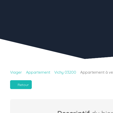
Viager
Appartement
Vichy 03200
Appartement à ven
Retour