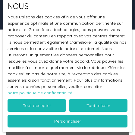
NOUS
Rechercher
Nous utilisons des cookies afin de vous offrir une
expérience optimale et une communication pertinente sur
notre site. Grace à ces technologies, nous pouvons vous
proposer du contenu en rapport avec vos centres d'intérêt.
Ils nous permettent également d'améliorer la qualité de nos
Trier par
Créer une alerte
Pertinence
services et la convivialité de notre site internet. Nous
utiliserons uniquement les données personnelles pour
lesquelles vous avez donné votre accord. Vous pouvez les
modifier à n'importe quel moment via la rubrique ″Gérer les
Vendu
cookies″ en bas de notre site, à l'exception des cookies
essentiels à son fonctionnement. Pour plus d'informations
sur vos données personnelles, veuillez consulter
notre politique de confidentialité
.
Tout accepter
Tout refuser
Personnaliser
7 800
€ + 340 € /mois