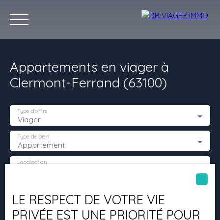
Appartements en viager à
Clermont-Ferrand (63100)
Type d'offre
Viager
ACHETER
VIAGERS
VENTE A TERME
PREST
Type de bien
Appartement
Localisation
Estimatio
L' avis de nos
Clermont-Ferrand (63100)
n
clients.
Budget max (€)
LE RESPECT DE VOTRE VIE
PRIVÉE EST UNE PRIORITÉ POUR
Surface min (m²)