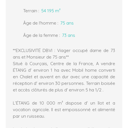
Terrain
:
54 195
m²
Âge de l'homme
:
75
ans
Âge de la femme
:
73
ans
**EXCLUSIVITÉ DBVI : Viager occupé dame de 73
ans et Monsieur de 75 ans**
Situé à Courçais, Centre de la France, A vendre
ÉTANG d' environ 1 ha avec Mobil home converti
en Chalet et auvent en dur avec une capacité de
réception d' environ 30 personnes. Terrain boisée
et accès clôturés de plus d' environ 5 ha 1/2 .
L’ÉTANG de 10 000 m² dispose d' un îlot et a
vocation agricole. Il est empoissonné et alimenté
par un ruisseau.