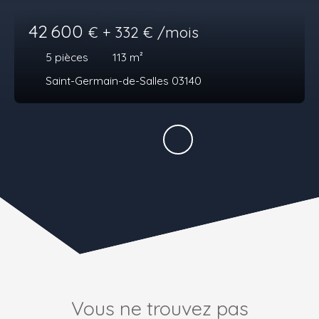
42 600
€ + 332 € /mois
5
pièces
113
m²
Saint-Germain-de-Salles 03140
Vous ne trouvez pas