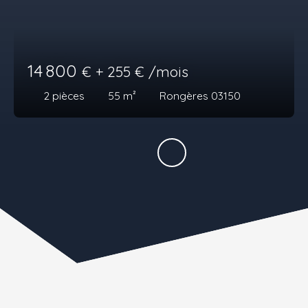
14 800
€ + 255 € /mois
2
pièces
55
m²
Rongères 03150