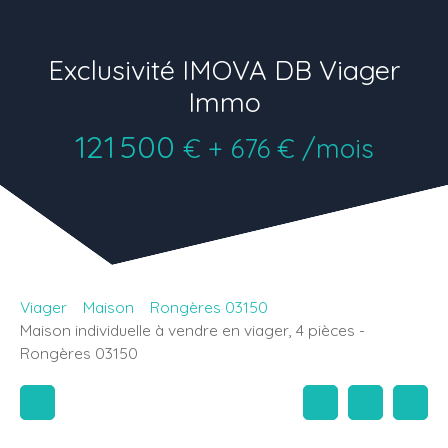
Exclusivité IMOVA DB Viager
Immo
121 500
€ + 676 € /mois
Viager
Maison
Rongères 03150
Maison individuelle à vendre en viager, 4 pièces -
Rongères 03150