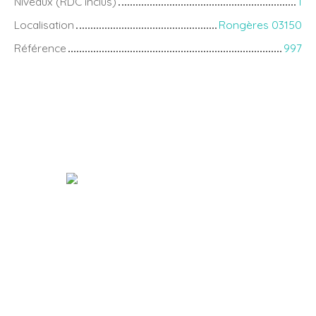
Niveaux (RDC inclus)
1
Localisation
Rongères 03150
Référence
997