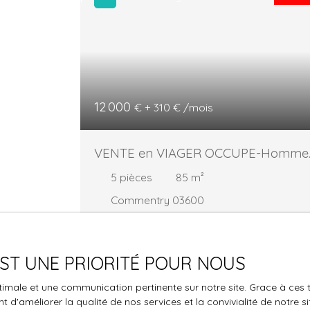
12 000
€ + 310 € /mois
VENTE en VIAGER OCCUPE-Homme
85 ans
5
pièces
85
m²
Commentry 03600
EXCLUSIVITÉ : VENTE EN VIAGER OCCUPE PA
UN MONSIEUR DE 85 ANS : Située dans un
village proche de Montluçon, Maison
 EST UNE PRIORITÉ POUR NOUS
ancienne de Type 5 sur 1590 m² de terrain
optimale et une communication pertinente sur notre site. Grace à c
clos et arboré comprenant : *Une MAISON
 d'améliorer la qualité de nos services et la convivialité de notre s
d'habitation d'environ 80 m² de surfaces