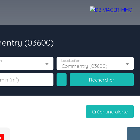
entry (03600)
TIGE
LEXIQUE
CONTACT
n
Localisation
Commentry (03600)
Rechercher
 min (m²)
Créer une alerte
u