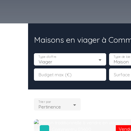
Maisons en viager à Comm
ACHETER
VIAGERS
VENTE A TERME
PRES
Type d'offre
Type de bie
Viager
Maison
Budget max (€)
Surface
Trier par
Pertinence
Vend