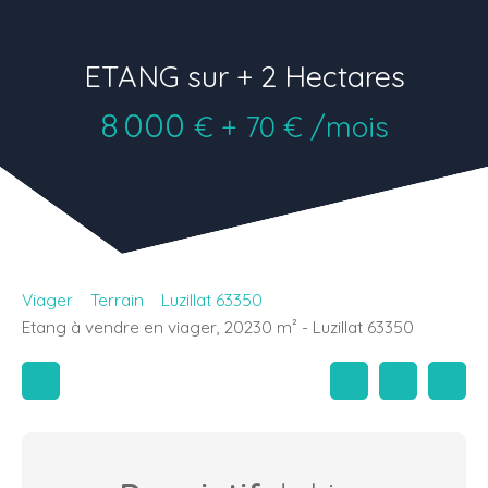
ETANG sur + 2 Hectares
8 000
€ + 70 € /mois
Viager
Terrain
Luzillat 63350
Etang à vendre en viager, 20230 m² - Luzillat 63350